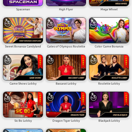
Spaceman
High Flyer
Mega Wheel
Sweet Bonanza Candyland
Gates of Olympus Roulette
Color Game Bonanza
Game Shows Lobby
Baccarat Lobby
Roulette Lobby
Sic Bo Lobby
Dragon Tiger Lobby
Blackjack Lobby