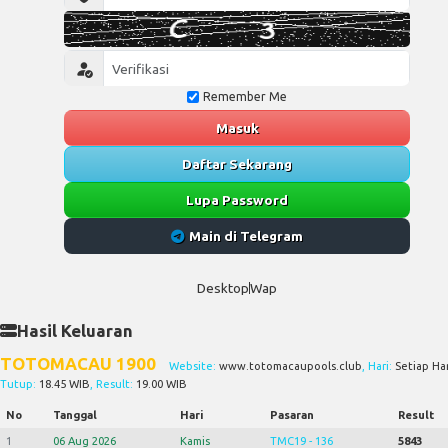
Remember Me
Masuk
Daftar Sekarang
Lupa Password
Main di Telegram
Desktop
Wap
Hasil Keluaran
TOTOMACAU 1900
Website:
www.totomacaupools.club
, Hari:
Setiap Har
Tutup:
18.45 WIB
, Result:
19.00 WIB
No
Tanggal
Hari
Pasaran
Result
1
06 Aug 2026
Kamis
TMC19 - 136
5843