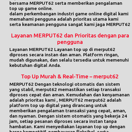
bersama MERPUT62 serta memberikan pengalaman
top up game online.
dalam perkembangan industri game online digital kami
memahami pengguna adalah prioritas utama kami
serta keamanan pengguna sangat kami jaga
MERPUT62
Layanan MERPUT62 dan Prioritas dengan para
pengguna
Layanan
MERPUT62
Layanan top up di merput62
diproses secara instan dan aman. Platform ringan,
mudah digunakan, dan selalu tersedia untuk memenuhi
kebutuhan digital Anda.
Top Up Murah & Real-Time – merput62
MERPUT62
Dengan teknologi otomatis dan sistem
yang stabil, merput62 memastikan setiap transaksi
diproses cepat dan aman. Kemudahan dan kenyamanan
adalah prioritas kami ,
MERPUT62
merput62 adalah
platform top up digital yang dirancang untuk
memberikan pengalaman transaksi yang cepat, aman,
dan nyaman. Dengan sistem otomatis yang bekerja 24
jam, setiap pesanan diproses secara instan tanpa
hambatan. Kami menyediakan layanan top up dengan
harga kompetitif, pembayaran fleksibel, serta