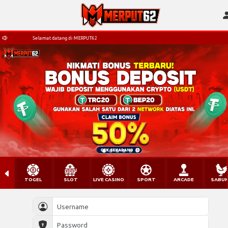
Selamat datang di MERPUT62
TOGEL
SLOT
LIVE CASINO
SPORT
ARCADE
SABU